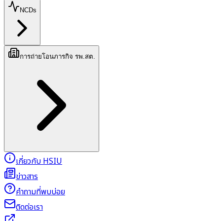
NCDs
การถ่ายโอนภารกิจ รพ.สต.
เกี่ยวกับ HSIU
ข่าวสาร
คำถามที่พบบ่อย
ติดต่อเรา