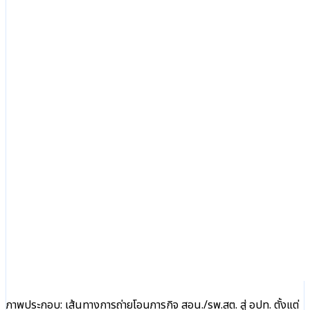
ภาพประกอบ: เส้นทางการถ่ายโอนภารกิจ สอน./รพ.สต. สู่ อปท. ตั้งแต่