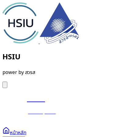
HSIU
power by สวรส
HSIU
power by สวรส
หน้าหลัก