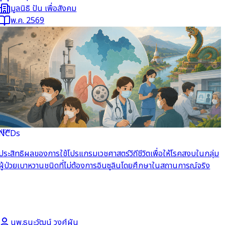
มูลนิธิ ปัน เพื่อสังคม
พ.ค. 2569
NEW
NCDs
อ่านต่อ
ประสิทธิผลของการใช้โปรแกรมเวชศาสตร์วิถีชีวิตเพื่อให้โรคสงบในกลุ่ม
ผู้ป่วยเบาหวานชนิดที่ไม่ต้องการอินซูลินโดยศึกษาในสถานการณ์จริง
นพ.ธนะวัฒน์ วงศ์ผัน