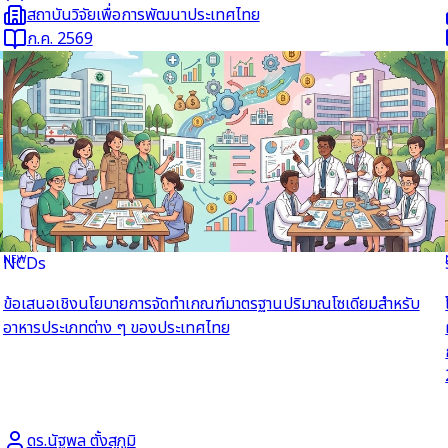
สถาบันวิจัยเพื่อการพัฒนาประเทศไทย
ก.ค. 2569
NEW
NCDs
อ่านต่อ
ข้อเสนอเชิงนโยบายการจัดทำเกณฑ์มาตรฐานปริมาณโซเดียมสำหรับ
อาหารประเภทต่าง ๆ ของประเทศไทย
ดร.นัฐพล ตั้งสุภูมิ