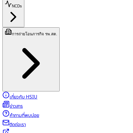
NCDs
การถ่ายโอนภารกิจ รพ.สต.
เกี่ยวกับ HSIU
ข่าวสาร
คำถามที่พบบ่อย
ติดต่อเรา