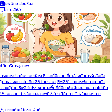
มหาวิทยาลัยมหิดล
ก.ค. 2569
NEW
ระบบบริการสุขภาพ
อ่านต่อ
โครงการประเมินระบบเฝ้าระวังโรคที่มีความเกี่ยวข้องกับการรับสัมผัส
ฝุ่นละอองขนาดไม่เกิน 2.5 ไมครอน (PM2.5) และการพัฒนาแบบคัด
กรองผู้ป่วยเชิงรับในโรงพยาบาลพื้นที่ที่มีมลพิษฝุ่นละอองขนาดไม่เกิน
2.5 ไมครอน สำหรับเขตสุขภาพที่ 8 (กรณีศึกษา: จังหวัดหนองคาย
นครพนม เลย และบึงกาฬ)
นายสุทัศน์ โชตนะพันธ์