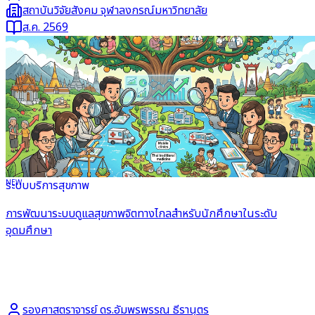
สถาบันวิจัยสังคม จุฬาลงกรณ์มหาวิทยาลัย
ส.ค. 2569
NEW
ระบบบริการสุขภาพ
อ่านต่อ
การพัฒนาระบบดูแลสุขภาพจิตทางไกลสำหรับนักศึกษาในระดับ
อุดมศึกษา
รองศาสตราจารย์ ดร.อัมพรพรรณ ธีรานุตร