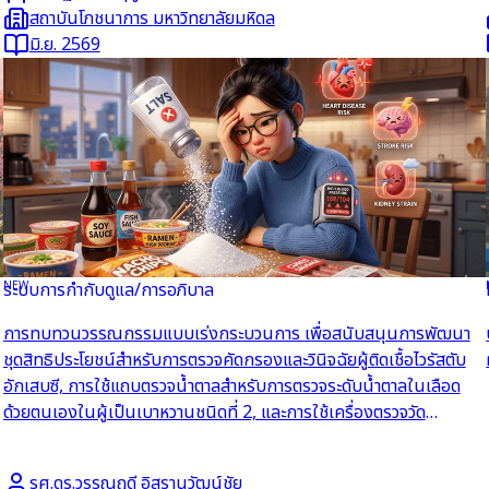
สถาบันโภชนาการ มหาวิทยาลัยมหิดล
มิ.ย. 2569
NEW
ระบบการกำกับดูแล/การอภิบาล
อ่านต่อ
การทบทวนวรรณกรรมแบบเร่งกระบวนการ เพื่อสนับสนุนการพัฒนา
ชุดสิทธิประโยชน์สำหรับการตรวจคัดกรองและวินิจฉัยผู้ติดเชื้อไวรัสตับ
อักเสบซี, การใช้แถบตรวจน้ำตาลสำหรับการตรวจระดับน้ำตาลในเลือด
ด้วยตนเองในผู้เป็นเบาหวานชนิดที่ 2, และการใช้เครื่องตรวจวัด
ออกซิเจนในเลือดที่บ้านสำหรับผู้ป่วยโรคหัวใจพิการแต่กำเนิด
รศ.ดร.วรรณฤดี อิสรานุวัฒน์ชัย