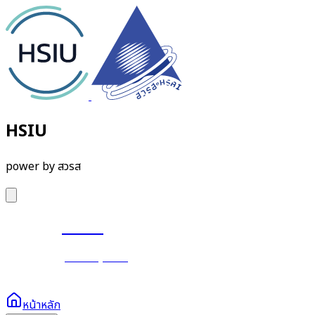
HSIU
power by สวรส
HSIU
power by สวรส
หน้าหลัก