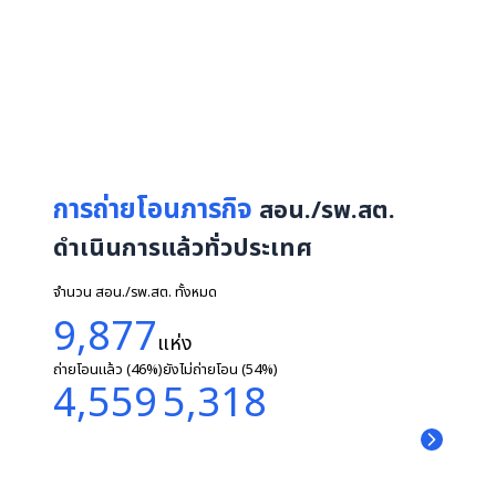
จังหวัด
มาตรฐานปริมาณโซเดียม
พร้อมชูโมเดลโภชนาการ เน้น
อาหารจากพืช-โซเดียมต่ำ
ฟื้นฟูผู้ป่วยปลูกถ่ายไต
การถ่ายโอนภารกิจ
สอน./รพ.สต.
ดำเนินการแล้วทั่วประเทศ
จำนวน สอน./รพ.สต. ทั้งหมด
9,877
แห่ง
ถ่ายโอนแล้ว (46%)
ยังไม่ถ่ายโอน (54%)
4,559
5,318