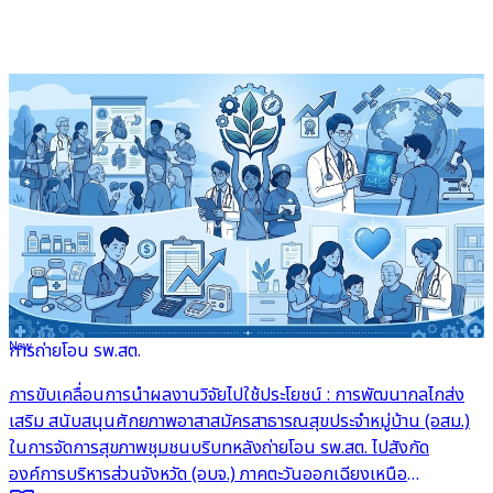
New
การถ่ายโอน รพ.สต.
อ่านต่อ
การขับเคลื่อนการนำผลงานวิจัยไปใช้ประโยชน์ : การพัฒนากลไกส่ง
เสริม สนับสนุนศักยภาพอาสาสมัครสาธารณสุขประจำหมู่บ้าน (อสม.)
ในการจัดการสุขภาพชุมชนบริบทหลังถ่ายโอน รพ.สต. ไปสังกัด
องค์การบริหารส่วนจังหวัด (อบจ.) ภาคตะวันออกเฉียงเหนือ