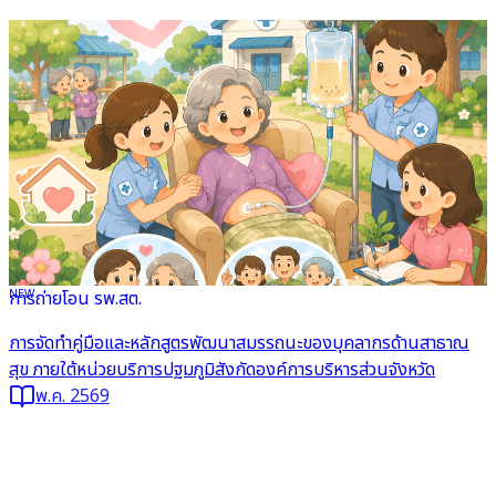
NEW
การถ่ายโอน รพ.สต.
อ่านต่อ
การจัดทำคู่มือและหลักสูตรพัฒนาสมรรถนะของบุคลากรด้านสาธาณ
สุข ภายใต้หน่วยบริการปฐมภูมิสังกัดองค์การบริหารส่วนจังหวัด
พ.ค. 2569