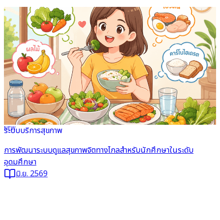
NEW
ระบบบริการสุขภาพ
อ่านต่อ
การพัฒนาระบบดูแลสุขภาพจิตทางไกลสำหรับนักศึกษาในระดับ
อุดมศึกษา
มิ.ย. 2569