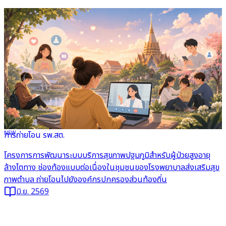
NEW
การถ่ายโอน รพ.สต.
อ่านต่อ
โครงการการพัฒนาระบบบริการสุขภาพปฐมภูมิสำหรับผู้ป่วยสูงอายุ
ล้างไตทาง ช่องท้องแบบต่อเนื่องในชุมชนของโรงพยาบาลส่งเสริมสุข
ภาพตำบล ถ่ายโอนไปยังองค์กรปกครองส่วนท้องถิ่น
มิ.ย. 2569