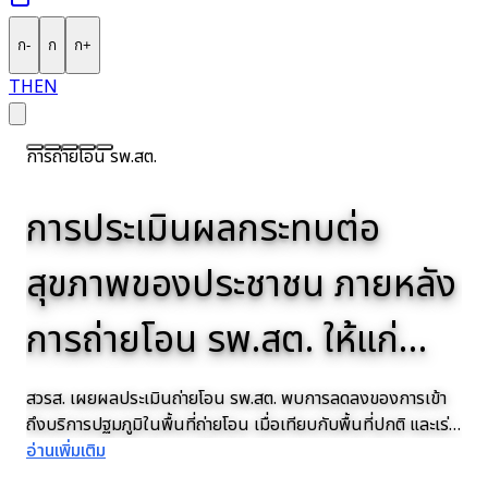
ก
-
ก
ก
+
TH
EN
ประกวดนวัตกรรมบริการสุขภาพปฐมภูมิ
การถ่ายโอน รพ.สต.
การถ่ายโอน รพ.สต.
โรคไม่ติดต่อเรื้อรัง
โรคไม่ติดต่อเรื้อรัง
เชิญชวน อปท. ทั่วประเทศ ที่
โครงการขับเคลื่อนการนำผล
การประเมินผลกระทบต่อ
สวรส.หนุนวิจัยเร่งประเมิน
วิกฤตคนไทยกินโซเดียมเกิน
ได้รับถ่ายโอน รพ.สต. ส่งผล
งานวิจัยไปใช้ประโยชน์: การ
สุขภาพของประชาชน ภายหลัง
ผลกระทบ 'ขยายเวลาขาย
เกณฑ์เกือบ 2 เท่า!! สวรส. ชง
งานโครงการนวัตกรรม
ขยายผลแนวทางการจัด
การถ่ายโอน รพ.สต. ให้แก่
เหล้า-เบียร์' หวังชงข้อเสนอ
ข้อเสนอจากงานวิจัยสู่การ
บริการสุขภาพปฐมภูมิ ภายใต้
อบจ. ในปีงบประมาณ พ.ศ.
กำหนดอนาคตนโยบาย
กำหนดนโยบายระดับชาติ คุม
ส่งผลงานโครงการนวัตกรรมบริการสุขภาพปฐมภูมิเข้าร่วม
การขับเคลื่อนงานวิจัยเพื่อยกระดับการจัดบริการสุขภาพปฐมภูมิ
สวรส. เผยผลประเมินถ่ายโอน รพ.สต. พบการลดลงของการเข้า
สวรส. สนับสนุนงานวิจัยประเมินผลกระทบ 'ขยายเวลาขายเครื่อง
สวรส. เผยผลสำรวจคนไทยกินโซเดียมเกินเกณฑ์เกือบ 2 เท่า ส่ง
ประกวด “รางวัลธรรมศาสตร์เพื่อปฐมภูมิท้องถิ่น” ประจำปี 2569
ของ อบจ. ปีงบประมาณ 2568 โดย สวรส. ร่วมกับ มธ. มุ่งสร้าง
ถึงบริการปฐมภูมิในพื้นที่ถ่ายโอน เมื่อเทียบกับพื้นที่ปกติ และเร่ง
ดื่มแอลกอฮอล์' ครอบคลุมมิติเศรษฐกิจ สังคม และสุขภาพ เพื่อ
ผลผู้ป่วย NCDs และความดันโลหิตสูงพุ่ง ชงนโยบายคุมเข้ม
สังกัดองค์การบริหารส่วน
2566
เข้มอาหาร-กำหนดเกณฑ์
อ่านเพิ่มเติม
นวัตกรรมและข้อเสนอเชิงนโยบายเพื่อความยั่งยืนของการถ่าย
อ่านเพิ่มเติม
เสนอ 7 แนวทางนโยบายเพื่อปรับปรุงเกณฑ์การถ่ายโอนและ
อ่านเพิ่มเติม
สังเคราะห์หลักฐานเชิงประจักษ์เสนอเป็นมาตรการควบคุมที่เหมาะ
อ่านเพิ่มเติม
มาตรฐานอาหาร พร้อมชูโมเดลอาหารจากพืชโซเดียมต่ำ
อ่านเพิ่มเติม
โอน รพ.สต.
ระบบข้อมูลสุขภาพให้พร้อมรับวิกฤตสุขภาพในอนาคต
สมในอนาคต