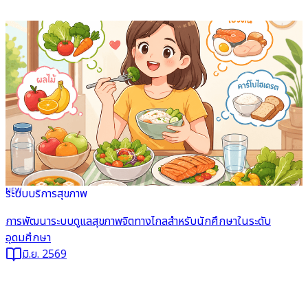
NEW
ระบบบริการสุขภาพ
อ่านต่อ
การพัฒนาระบบดูแลสุขภาพจิตทางไกลสำหรับนักศึกษาในระดับ
อุดมศึกษา
มิ.ย. 2569