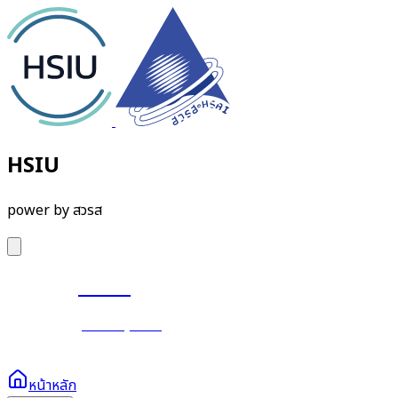
HSIU
power by สวรส
HSIU
power by สวรส
หน้าหลัก