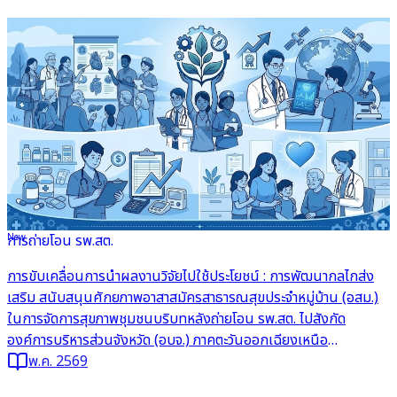
New
การถ่ายโอน รพ.สต.
อ่านต่อ
การขับเคลื่อนการนำผลงานวิจัยไปใช้ประโยชน์ : การพัฒนากลไกส่ง
เสริม สนับสนุนศักยภาพอาสาสมัครสาธารณสุขประจำหมู่บ้าน (อสม.)
ในการจัดการสุขภาพชุมชนบริบทหลังถ่ายโอน รพ.สต. ไปสังกัด
องค์การบริหารส่วนจังหวัด (อบจ.) ภาคตะวันออกเฉียงเหนือ
ประเทศไทย
พ.ค. 2569