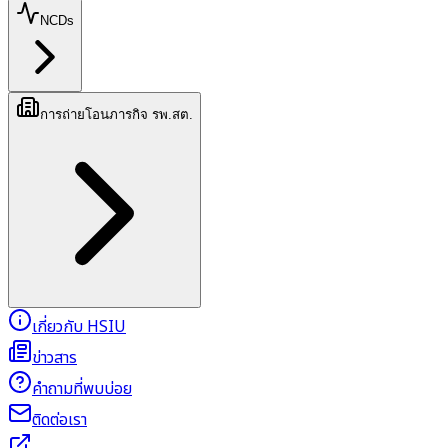
NCDs
การถ่ายโอนภารกิจ รพ.สต.
เกี่ยวกับ HSIU
ข่าวสาร
คำถามที่พบบ่อย
ติดต่อเรา