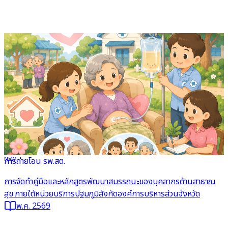
NEW
การถ่ายโอน รพ.สต.
อ่านต่อ
การจัดทำคู่มือและหลักสูตรพัฒนาสมรรถนะของบุคลากรด้านสาธาณ
สุข ภายใต้หน่วยบริการปฐมภูมิสังกัดองค์การบริหารส่วนจังหวัด
พ.ค. 2569