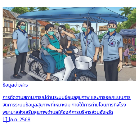
ข้อมูลข่าวสาร
อ่านต่อ
การติดตามสถานการณ์ด้านระบบข้อมูลสุขภาพ และการออกแบบการ
จัดการระบบข้อมูลสุขภาพที่เหมาะสม ภายใต้การถ่ายโอนภารกิจโรง
พยาบาลส่งเสริมสุขภาพตำบลให้องค์การบริหารส่วนจังหวัด
ก.ค. 2568