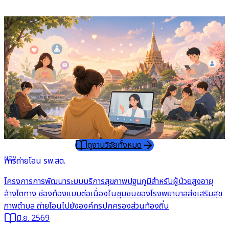
ดูงานวิจัยทั้งหมด
อ่านต่อ
NEW
การถ่ายโอน รพ.สต.
โครงการการพัฒนาระบบบริการสุขภาพปฐมภูมิสำหรับผู้ป่วยสูงอายุ
ล้างไตทาง ช่องท้องแบบต่อเนื่องในชุมชนของโรงพยาบาลส่งเสริมสุข
ภาพตำบล ถ่ายโอนไปยังองค์กรปกครองส่วนท้องถิ่น
มิ.ย. 2569